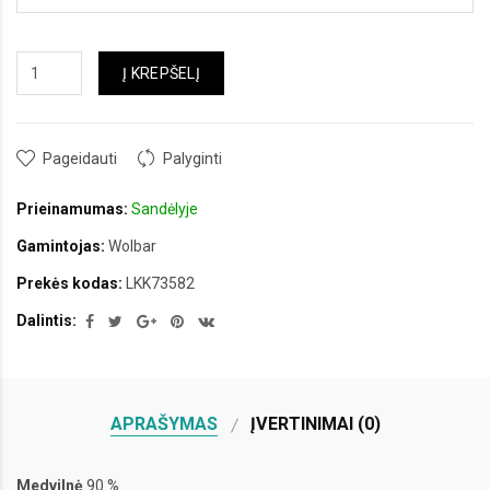
Į KREPŠELĮ
Pageidauti
Palyginti
Prieinamumas:
Sandėlyje
Gamintojas:
Wolbar
Prekės kodas:
LKK73582
Dalintis:
APRAŠYMAS
ĮVERTINIMAI (0)
Medvilnė
90 %