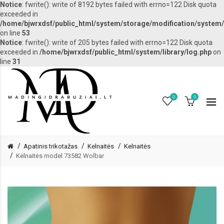
Notice
: fwrite(): write of 8192 bytes failed with errno=122 Disk quota
exceeded in
/home/bjwrxdsf/public_html/system/storage/modification/system/l
on line
53
Notice
: fwrite(): write of 205 bytes failed with errno=122 Disk quota
exceeded in
/home/bjwrxdsf/public_html/system/library/log.php
on
line
31
0
0
Apatinis trikotažas
Kelnaitės
Kelnaitės
Kelnaitės model 73582 Wolbar