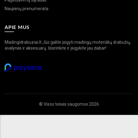
Pageidavimų sąrašas
Naujienų prenumerata
APIE MUS
Madingidrabuziai.lt Jūs galite įsigyti madingų moteriškų drabužių,
avalynės ir aksesuarų. Išsirinkite ir įsigykite jau dabar!
© Visos teisės saugomos 2026