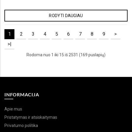
RODYTI DAUGIAU
1
2
3
4
5
6
7
8
9
>
>|
Rodoma nuo 1 iki 15 iš 2531 (169 puslapių)
INFORMACIJA
Apie mus
Pristatymas ir atsiskaitymas
Privatumo politika