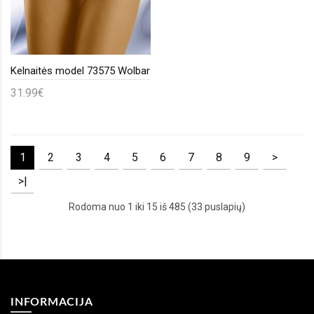
Kelnaitės model 73575 Wolbar
31.99€
1
2
3
4
5
6
7
8
9
>
>|
Rodoma nuo 1 iki 15 iš 485 (33 puslapių)
INFORMACIJA