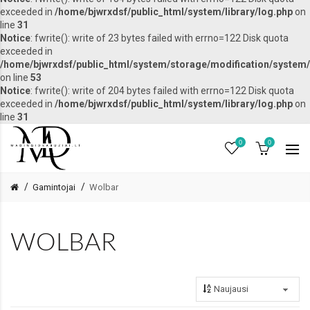
exceeded in
/home/bjwrxdsf/public_html/system/library/log.php
on
line
31
Notice
: fwrite(): write of 23 bytes failed with errno=122 Disk quota
exceeded in
/home/bjwrxdsf/public_html/system/storage/modification/system/l
on line
53
Notice
: fwrite(): write of 204 bytes failed with errno=122 Disk quota
exceeded in
/home/bjwrxdsf/public_html/system/library/log.php
on
line
31
0
0
Gamintojai
Wolbar
WOLBAR