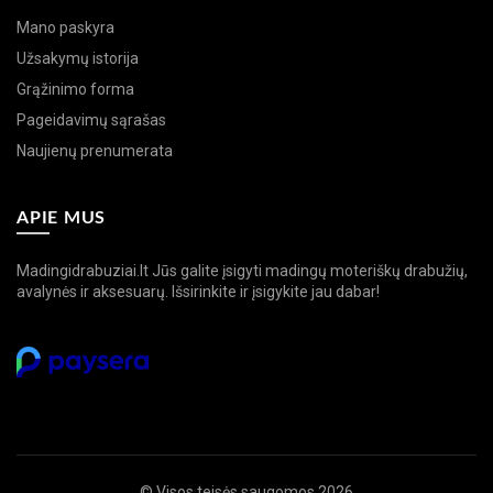
Mano paskyra
Užsakymų istorija
Grąžinimo forma
Pageidavimų sąrašas
Naujienų prenumerata
APIE MUS
Madingidrabuziai.lt Jūs galite įsigyti madingų moteriškų drabužių,
avalynės ir aksesuarų. Išsirinkite ir įsigykite jau dabar!
© Visos teisės saugomos 2026