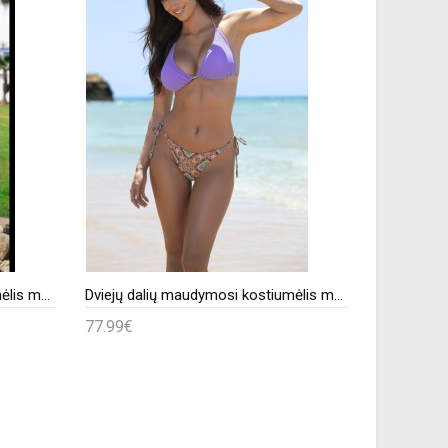
Dviejų dalių maudymosi kostiumėlis model 146306 Ewlon
Dviejų dalių maudymosi kostiumėlis model 194269 Madora
77.99€
40.99€
Į krepšelį
Į krepš