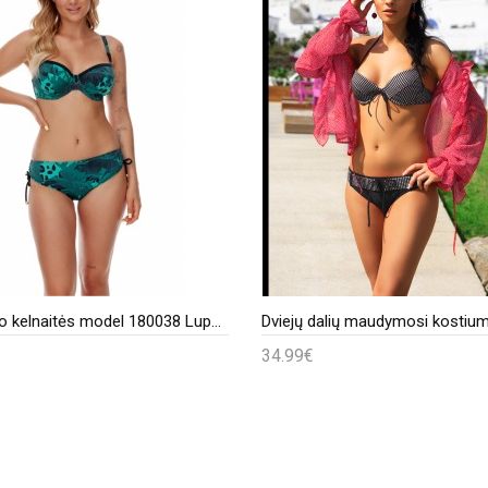
Plaukimo kelnaitės model 180038 Lupo Line
34.99€
epšelį
Į krepšelį