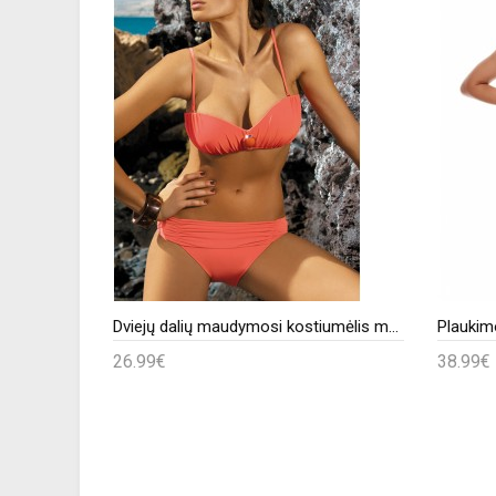
Plaukimo liemenėlė model 194523 Lupo Line
Dviejų dalių maudymosi kostiumėlis model 40761 Marko
26.99€
38.99€
Į krepšelį
Į kr