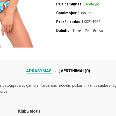
Prieinamumas:
Sandėlyje
Gamintojas:
Lupo Line
Prekės kodas:
LKK214964
Dalintis:
APRAŠYMAS
ĮVERTINIMAI (0)
, atostogų spalvų gamoje. Tai žemas modelis, puikiai tinkantis saulės mėg
gūros.
Klubų plotis