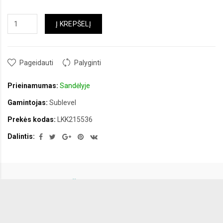
Į KREPŠELĮ
Pageidauti
Palyginti
Prieinamumas:
Sandėlyje
Gamintojas:
Sublevel
Prekės kodas:
LKK215536
Dalintis:
APRAŠYMAS
ĮVERTINIMAI (0)
Plunksnių ir patogus išsklaidytas suknelės modelis, idealus vasarai.