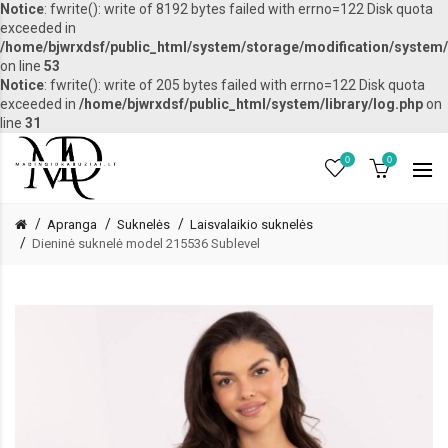
Notice
: fwrite(): write of 8192 bytes failed with errno=122 Disk quota
exceeded in
/home/bjwrxdsf/public_html/system/storage/modification/system/l
on line
53
Notice
: fwrite(): write of 205 bytes failed with errno=122 Disk quota
exceeded in
/home/bjwrxdsf/public_html/system/library/log.php
on
line
31
0
0
Apranga
Suknelės
Laisvalaikio suknelės
Dieninė suknelė model 215536 Sublevel