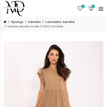
0
0
Apranga
Suknelės
Laisvalaikio suknelės
Dieninė suknelė model 215522 Och Bella