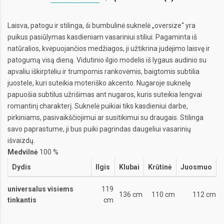
Laisva, patogu ir stilinga, ši bumbulinė suknelė „oversize“ yra
puikus pasiūlymas kasdieniam vasariniui stiliui. Pagaminta iš
natūralios, kvėpuojančios medžiagos, ji užtikrina judėjimo laisvę ir
patogumą visą dieną. Vidutinio ilgio modelis iš lygaus audinio su
apvaliu iškirptėliu ir trumpomis rankovėmis, baigtomis subtilia
juostele, kuri suteikia moteriško akcento. Nugaroje suknelę
papuošia subtilus užrišimas ant nugaros, kuris suteikia lengvai
romantinį charakterį. Suknelė puikiai tiks kasdieniui darbe,
pirkiniams, pasivaikščiojimui ar susitikimui su draugais. Stilinga
savo paprastume, ji bus puiki pagrindas daugeliui vasarinių
išvaizdų.
Medvilnė
100 %
Dydis
Ilgis
Klubai
Krūtinė
Juosmuo
universalus visiems
119
136 cm
110 cm
112 cm
tinkantis
cm