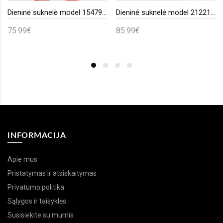
Dieninė suknelė model 154791 awama
Dieninė suknelė model 212211 awama
75.99€
85.99€
INFORMACIJA
Apie mus
Pristatymas ir atsiskaitymas
Privatumo politika
Sąlygos ir taisyklės
Susisiekite su mumis