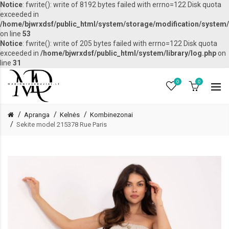
Notice
: fwrite(): write of 8192 bytes failed with errno=122 Disk quota
exceeded in
/home/bjwrxdsf/public_html/system/storage/modification/system/l
on line
53
Notice
: fwrite(): write of 205 bytes failed with errno=122 Disk quota
exceeded in
/home/bjwrxdsf/public_html/system/library/log.php
on
line
31
0
0
Apranga
Kelnės
Kombinezonai
Sekite model 215378 Rue Paris