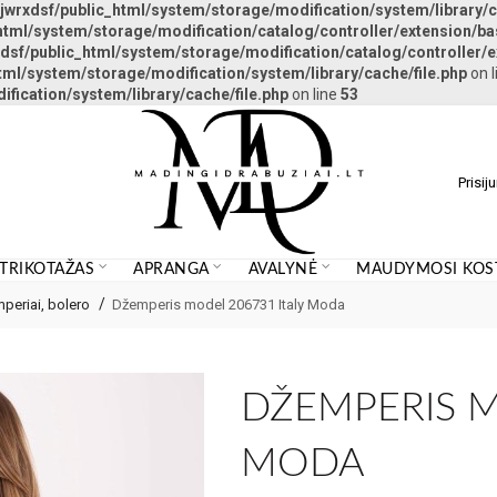
jwrxdsf/public_html/system/storage/modification/system/library/c
html/system/storage/modification/catalog/controller/extension/ba
dsf/public_html/system/storage/modification/catalog/controller/e
tml/system/storage/modification/system/library/cache/file.php
on l
fication/system/library/cache/file.php
on line
53
Prisij
 TRIKOTAŽAS
APRANGA
AVALYNĖ
MAUDYMOSI KOST
periai, bolero
Džemperis model 206731 Italy Moda
DŽEMPERIS M
MODA