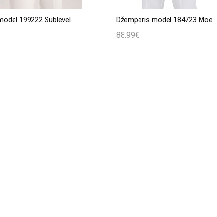
model 199222 Sublevel
Džemperis model 184723 Moe
88.99€
epšelį
Į krepšelį