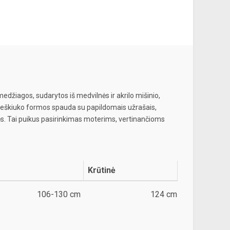
edžiagos, sudarytos iš medvilnės ir akrilo mišinio,
ela meškiuko formos spauda su papildomais užrašais,
svės. Tai puikus pasirinkimas moterims, vertinančioms
Krūtinė
106-130 cm
124 cm