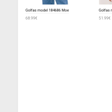
Nėštumo megztinis model 132031 PeeKaBoo
Golfas model 184686 Moe
Golfas 
68.99€
51.99€
Į krepšelį
Į kr