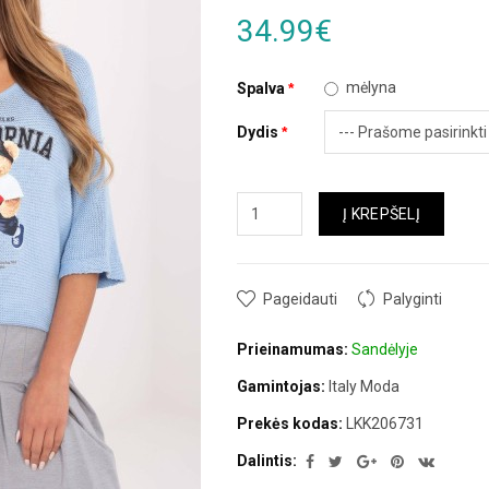
34.99€
mėlyna
Spalva
Dydis
Į KREPŠELĮ
Pageidauti
Palyginti
Prieinamumas:
Sandėlyje
Gamintojas:
Italy Moda
Prekės kodas:
LKK206731
Dalintis: