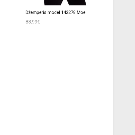
Džemperis model 142278 Moe
88.99€
24.99€
Į krepšelį
Į krepš