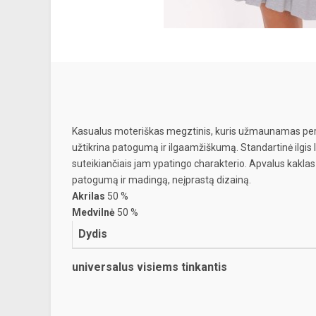
Kasualus moteriškas megztinis, kuris užmaunamas per gal
užtikrina patogumą ir ilgaamžiškumą. Standartinė ilgis l
suteikiančiais jam ypatingo charakterio. Apvalus kaklas 
patogumą ir madingą, neįprastą dizainą.
Akrilas
50 %
Medvilnė
50 %
Dydis
universalus visiems tinkantis