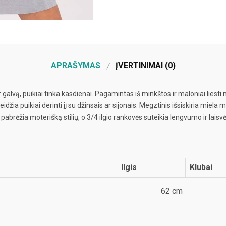
APRAŠYMAS
ĮVERTINIMAI (0)
vą, puikiai tinka kasdienai. Pagamintas iš minkštos ir maloniai liesti m
eidžia puikiai derinti jį su džinsais ar sijonais. Megztinis išsiskiria mi
pabrėžia moterišką stilių, o 3/4 ilgio rankovės suteikia lengvumo ir lai
Ilgis
Klubai
62 cm