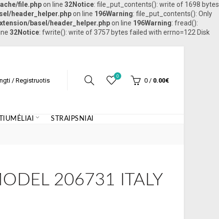
ache/file.php
on line
32
Notice
: file_put_contents(): write of 1698 bytes
sel/header_helper.php
on line
196
Warning
: file_put_contents(): Only
xtension/basel/header_helper.php
on line
196
Warning
: fread():
ine
32
Notice
: fwrite(): write of 3757 bytes failed with errno=122 Disk
0
ungti / Registruotis
0
/
0.00€
IUMĖLIAI
STRAIPSNIAI
ODEL 206731 ITALY