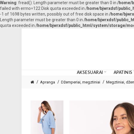
Warning
: fread(): Length parameter must be greater than 0 in
/home/b
failed with errno=122 Disk quota exceeded in
/home/bjwrxdsf/public_
-1 of 1698 bytes written, possibly out of free disk space in
/home/bjwrx
Length parameter must be greater than 0 in
/home/bjwrxdsf/public_h
quota exceeded in
/home/bjwrxdsf/public_html/system/storage/modi
AKSESUARAI
APATINIS
Apranga
Džemperiai, megztiniai
Megztiniai, džem