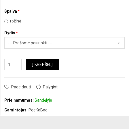
Spalva
rožinė
Dydis
Į KREPŠELĮ
Pageidauti
Palyginti
Prieinamumas:
Sandėlyje
Gamintojas:
PeeKaBoo
Prekės kodas:
LKK163200