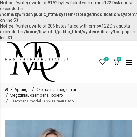
Notice
: fwrite(): write of 8192 bytes failed with errno=122 Disk quota
exceeded in
/home/bjwrxdsf/public_html/system/storage/modification/system/l
on line
53
Notice
: fwrite(): write of 206 bytes failed with errno=122 Disk quota
exceeded in
/home/bjwrxdsf/public_html/system/library/log.php
on
line
31
0
0
Apranga
Džemperiai, megztiniai
Megztiniai, džemperiai, bolero
Džemperis model 163200 PeeKaBoo